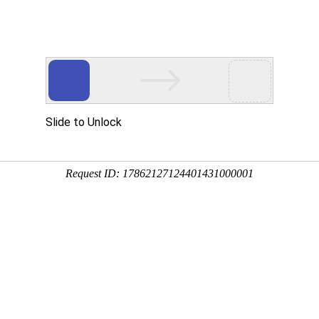
首页
关于我们
产品中心
应用领域
/
/
首页
产品中心
变螺距螺杆干式真空泵
变螺距螺杆干式真空泵
产品集先进性、可靠性、实用性、经济性于一体